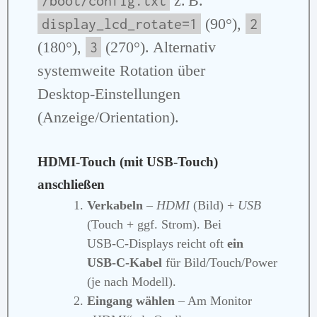
z. B.
/boot/config.txt
(90°),
display_lcd_rotate=1
2
(180°),
(270°). Alternativ
3
systemweite Rotation über
Desktop‑Einstellungen
(Anzeige/Orientation).
HDMI‑Touch (mit USB‑Touch)
anschließen
Verkabeln
–
HDMI
(Bild) +
USB
(Touch + ggf. Strom). Bei
USB‑C‑Displays reicht oft
ein
USB‑C‑Kabel
für Bild/Touch/Power
(je nach Modell).
Eingang wählen
– Am Monitor