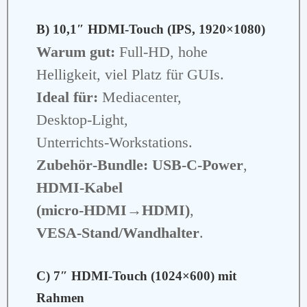
B) 10,1″ HDMI‑Touch (IPS, 1920×1080)
Warum gut:
Full‑HD, hohe
Helligkeit, viel Platz für GUIs.
Ideal für:
Mediacenter,
Desktop‑Light,
Unterrichts‑Workstations.
Zubehör‑Bundle:
USB‑C‑Power
,
HDMI‑Kabel
(micro‑HDMI→HDMI)
,
VESA‑Stand/Wandhalter
.
C) 7″ HDMI‑Touch (1024×600) mit
Rahmen