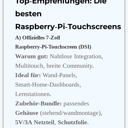
Top‑Empfehlungen: Die
besten
Raspberry‑Pi‑Touchscreens
A) Offizielles 7‑Zoll
Raspberry‑Pi‑Touchscreen (DSI)
Warum gut:
Nahtlose Integration,
Multitouch, breite Community.
Ideal für:
Wand‑Panels,
Smart‑Home‑Dashboards,
Lernstationen.
Zubehör‑Bundle:
passendes
Gehäuse
(stehend/wandmontage),
5V/3A Netzteil
,
Schutzfolie
.