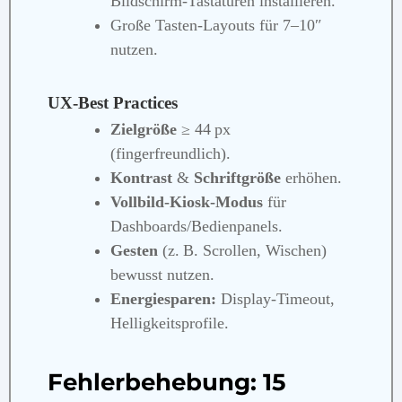
Bildschirm‑Tastaturen installieren.
Große Tasten‑Layouts für 7–10″
nutzen.
UX‑Best Practices
Zielgröße
≥ 44 px
(fingerfreundlich).
Kontrast
&
Schriftgröße
erhöhen.
Vollbild‑Kiosk‑Modus
für
Dashboards/Bedienpanels.
Gesten
(z. B. Scrollen, Wischen)
bewusst nutzen.
Energiesparen:
Display‑Timeout,
Helligkeitsprofile.
Fehlerbehebung: 15