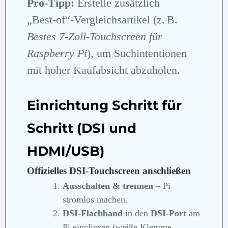
Pro‑Tipp:
Erstelle zusätzlich
„Best‑of“‑Vergleichsartikel (z. B.
Bestes 7‑Zoll‑Touchscreen für
Raspberry Pi
), um Suchintentionen
mit hoher Kaufabsicht abzuholen.
Einrichtung Schritt für
Schritt (DSI und
HDMI/USB)
Offizielles DSI‑Touchscreen anschließen
Ausschalten & trennen
– Pi
stromlos machen.
DSI‑Flachband
in den
DSI‑Port
am
Pi einclipsen (weiße Klemme