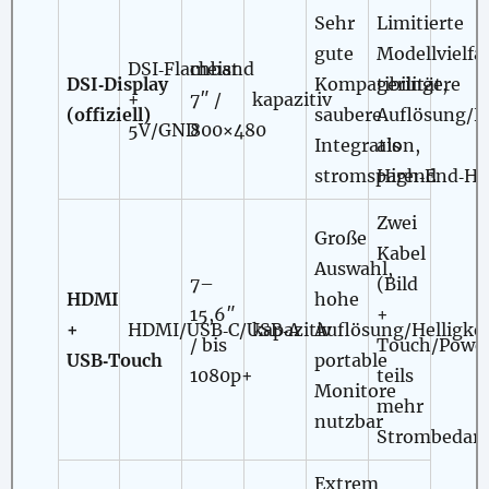
Sehr
Limitierte
gute
Modellvielfal
DSI‑Flachband
meist
DSI‑Display
Kompatibilität,
geringere
+
7″ /
kapazitiv
(offiziell)
saubere
Auflösung/He
5V/GND
800×480
Integration,
als
stromsparend
High‑End‑H
Zwei
Große
Kabel
Auswahl,
7–
(Bild
HDMI
hohe
15,6″
+
+
HDMI/USB‑C/USB‑A
kapazitiv
Auflösung/Helligkei
/ bis
Touch/Power
USB‑Touch
portable
1080p+
teils
Monitore
mehr
nutzbar
Strombedarf
Extrem