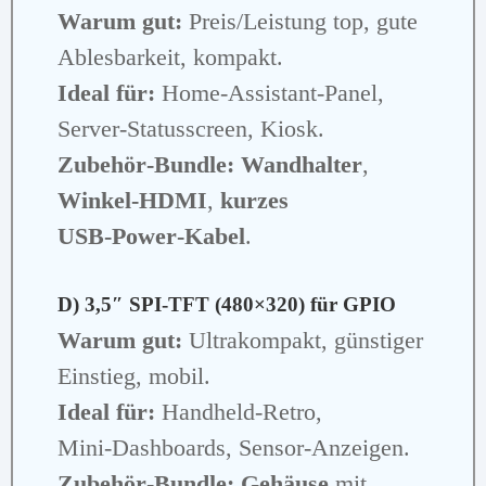
Warum gut:
Preis/Leistung top, gute
Ablesbarkeit, kompakt.
Ideal für:
Home‑Assistant‑Panel,
Server‑Statusscreen, Kiosk.
Zubehör‑Bundle:
Wandhalter
,
Winkel‑HDMI
,
kurzes
USB‑Power‑Kabel
.
D) 3,5″ SPI‑TFT (480×320) für GPIO
Warum gut:
Ultrakompakt, günstiger
Einstieg, mobil.
Ideal für:
Handheld‑Retro,
Mini‑Dashboards, Sensor‑Anzeigen.
Zubehör‑Bundle:
Gehäuse
mit