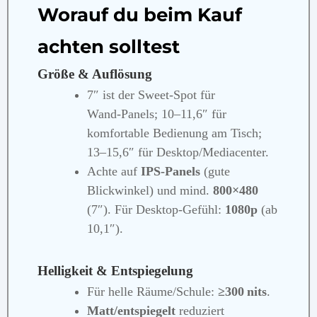
Worauf du beim Kauf
achten solltest
Größe & Auflösung
7″ ist der Sweet‑Spot für
Wand‑Panels; 10–11,6″ für
komfortable Bedienung am Tisch;
13–15,6″ für Desktop/Mediacenter.
Achte auf
IPS‑Panels
(gute
Blickwinkel) und mind.
800×480
(7″). Für Desktop‑Gefühl:
1080p
(ab
10,1″).
Helligkeit & Entspiegelung
Für helle Räume/Schule:
≥300 nits
.
Matt/entspiegelt
reduziert