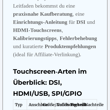
Leitfaden bekommst du eine
praxisnahe Kaufberatung
, eine
Einrichtungs‑Anleitung
für
DSI
und
HDMI‑Touchscreens
,
Kalibrierungstipps
,
Fehlerbehebung
und kuratierte
Produktempfehlungen
(ideal für Affiliate‑Verlinkung).
Touchscreen‑Arten im
Überblick: DSI,
HDMI/USB, SPI/GPIO
Typ
Anschluss
Größe/Auflösung
Touch‑Technik
Vorteile
Nachteile