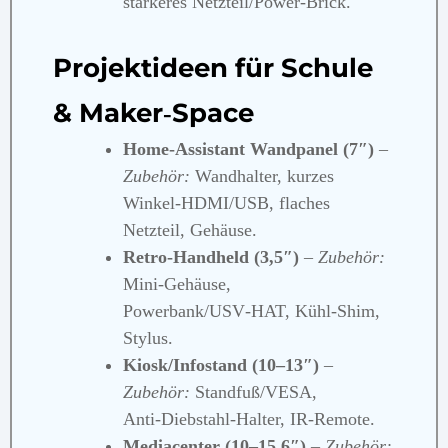
stärkeres Netzteil/Power‑Brick.
Projektideen für Schule
& Maker‑Space
Home‑Assistant Wandpanel (7″)
–
Zubehör:
Wandhalter, kurzes
Winkel‑HDMI/USB, flaches
Netzteil, Gehäuse.
Retro‑Handheld (3,5″)
–
Zubehör:
Mini‑Gehäuse,
Powerbank/USV‑HAT, Kühl‑Shim,
Stylus.
Kiosk/Infostand (10–13″)
–
Zubehör:
Standfuß/VESA,
Anti‑Diebstahl‑Halter, IR‑Remote.
Mediacenter (10–15,6″)
–
Zubehör: