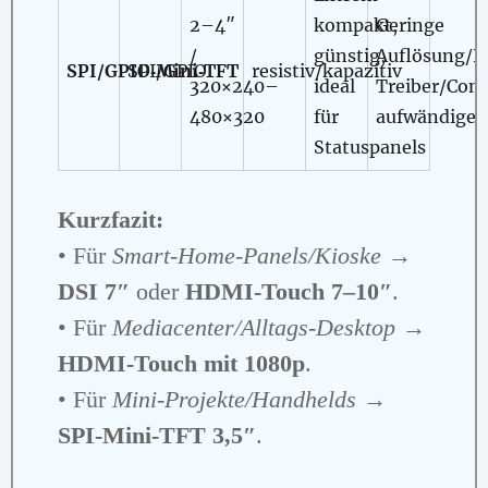
2–4″
kompakt,
Geringe
/
günstig,
Auflösung/F
SPI/GPIO‑Mini‑TFT
SPI/GPIO
resistiv/kapazitiv
320×240–
ideal
Treiber/Conf
480×320
für
aufwändiger
Statuspanels
Kurzfazit:
• Für
Smart‑Home‑Panels/Kioske
→
DSI 7″
oder
HDMI‑Touch 7–10″
.
• Für
Mediacenter/Alltags‑Desktop
→
HDMI‑Touch mit 1080p
.
• Für
Mini‑Projekte/Handhelds
→
SPI‑Mini‑TFT 3,5″
.