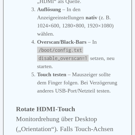
„HDMI“ als Quelle.
Auflösung
– In den
Anzeigeeinstellungen
nativ
(z. B.
1024×600, 1280×800, 1920×1080)
wählen.
Overscan/Black‑Bars
– In
/boot/config.txt
setzen, neu
disable_overscan=1
starten.
Touch testen
– Mauszeiger sollte
dem Finger folgen. Bei Verzögerung
anderes USB‑Port/Netzteil testen.
Rotate HDMI‑Touch
Monitordrehung über Desktop
(„Orientation“). Falls Touch‑Achsen